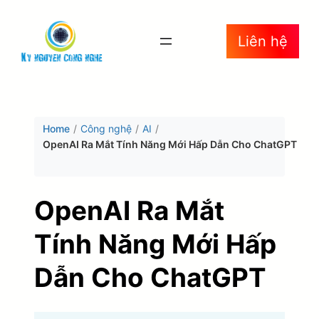
Chuyển
Liên hệ
đến
phần
nội
dung
Home
/
Công nghệ
/
AI
/
OpenAI Ra Mắt Tính Năng Mới Hấp Dẫn Cho ChatGPT
OpenAI Ra Mắt
Tính Năng Mới Hấp
Dẫn Cho ChatGPT