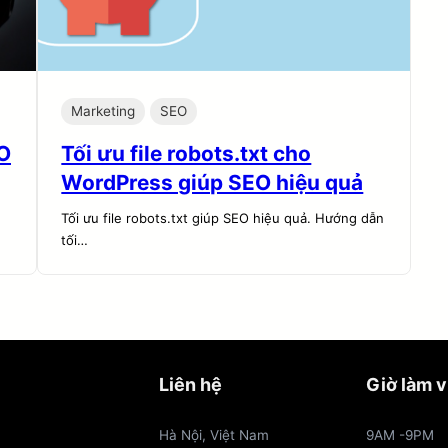
Marketing
SEO
EO
Tối ưu file robots.txt cho
WordPress giúp SEO hiệu quả
Tối ưu file robots.txt giúp SEO hiệu quả. Hướng dẫn
tối…
Liên hệ
Giờ làm v
Hà Nội, Việt Nam
9AM -9PM