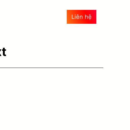
Liên hệ
xt