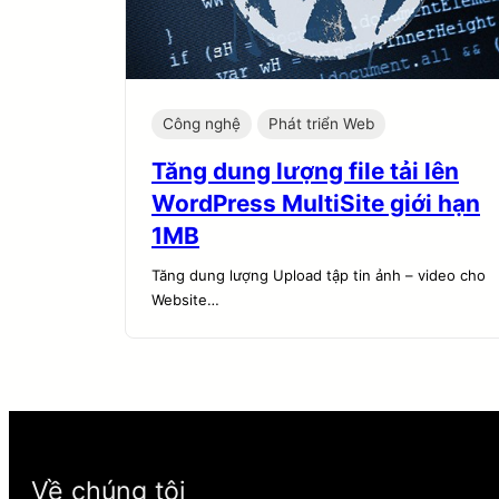
Công nghệ
Phát triển Web
Tăng dung lượng file tải lên
WordPress MultiSite giới hạn
1MB
Tăng dung lượng Upload tập tin ảnh – video cho
Website…
Về chúng tôi